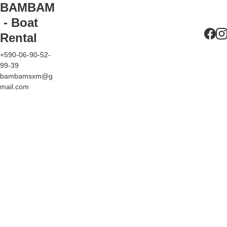
BAMBAM
 - Boat 
Rental
+590-06-90-52-
99-39
bambamsxm@g
mail.com
Mentions 
Légales
Conditions 
Générales 
d'Utilisation