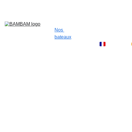
✆
 +590.06.90.52.99.39
Nos 
bateaux
Destinations
Blog
Contact
FAQ