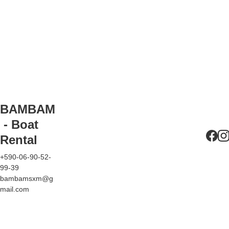
ette
xion 
Une 
pour 
Blueto
table
votre 
oth 
pour 
confort
et 
vos 
systèm
repas
e son
BAMBAM
 - Boat 
Rental
+590-06-90-52-
99-39
bambamsxm@g
mail.com
Mentions 